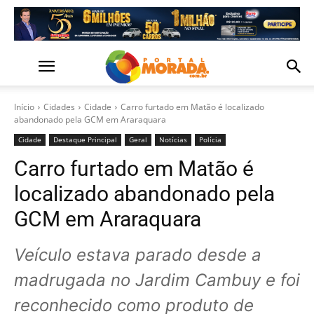
Início
Cidades
Cidade
Carro furtado em Matão é localizado
abandonado pela GCM em Araraquara
Cidade
Destaque Principal
Geral
Notícias
Polícia
Carro furtado em Matão é
localizado abandonado pela
GCM em Araraquara
Veículo estava parado desde a
madrugada no Jardim Cambuy e foi
reconhecido como produto de