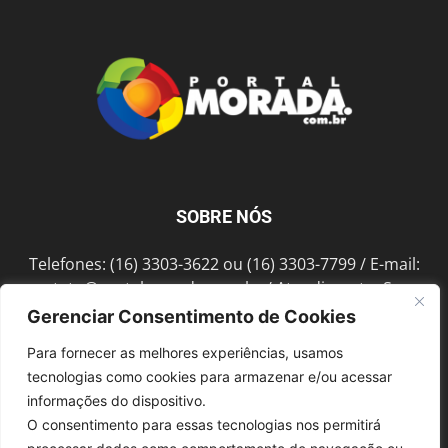
SOBRE NÓS
Telefones: (16) 3303-3622 ou (16) 3303-7799 / E-mail:
contato@portalmorada.com.br
/ Atendimento: Seg a
Sex das 8h às 18h / Endereço: Av. Bento de Abreu, 889
Gerenciar Consentimento de Cookies
Fonte Luminosa Araraquara – SP CEP 14802-396
Para fornecer as melhores experiências, usamos
tecnologias como cookies para armazenar e/ou acessar
informações do dispositivo.
SIGA-NOS
O consentimento para essas tecnologias nos permitirá