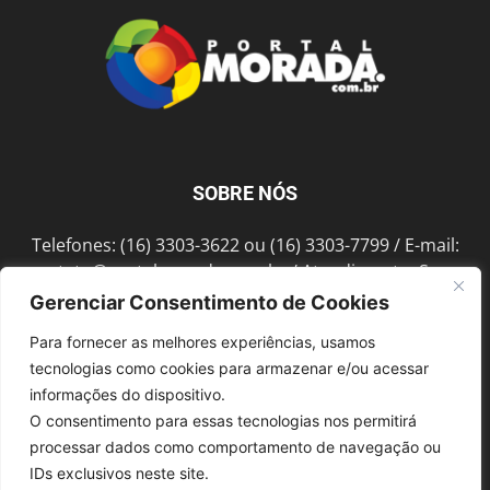
SOBRE NÓS
Telefones: (16) 3303-3622 ou (16) 3303-7799 / E-mail:
contato@portalmorada.com.br
/ Atendimento: Seg a
Sex das 8h às 18h / Endereço: Av. Bento de Abreu, 889
Gerenciar Consentimento de Cookies
Fonte Luminosa Araraquara – SP CEP 14802-396
Para fornecer as melhores experiências, usamos
tecnologias como cookies para armazenar e/ou acessar
informações do dispositivo.
SIGA-NOS
O consentimento para essas tecnologias nos permitirá
processar dados como comportamento de navegação ou
IDs exclusivos neste site.