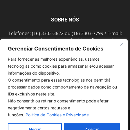
SOBRE NÓS
Telefones: (16) 3303-3622 ou (16) 3303-7799 / E-mail:
contato@portalmorada.com.br
/ Atendimento: Seg a
Sex das 8h às 18h / Endereço: Av. Bento de Abreu, 889
Gerenciar Consentimento de Cookies
Fonte Luminosa Araraquara – SP CEP 14802-396
Para fornecer as melhores experiências, usamos
tecnologias como cookies para armazenar e/ou acessar
informações do dispositivo.
SIGA-NOS
O consentimento para essas tecnologias nos permitirá
processar dados como comportamento de navegação ou
IDs exclusivos neste site.
Não consentir ou retirar o consentimento pode afetar
negativamente certos recursos e
funções.
Política de Cookies e Privacidade
© 1997-2022, GRUPO ROBERTO MONTORO É proibida a reprodução do
conteúdo em qualquer meio de comunicação, eletrônico ou impresso,
sem autorização.
Negar
Aceitar