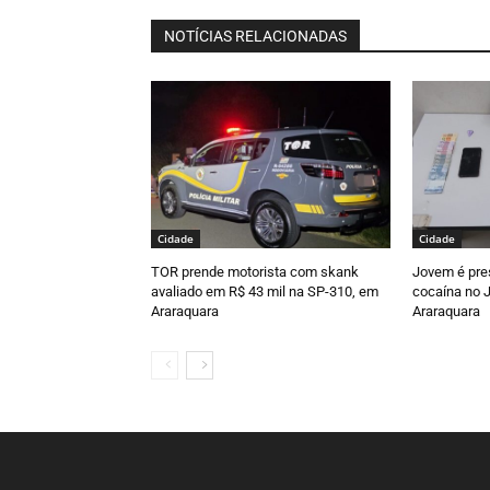
NOTÍCIAS RELACIONADAS
Cidade
Cidade
TOR prende motorista com skank
Jovem é pre
avaliado em R$ 43 mil na SP-310, em
cocaína no J
Araraquara
Araraquara