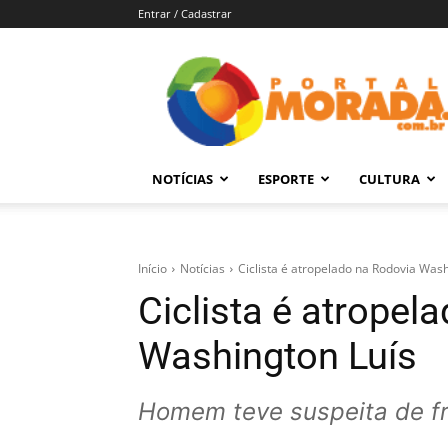
Entrar / Cadastrar
Portal
Morada
–
Notícias
de
NOTÍCIAS
ESPORTE
CULTURA
Araraquara
e
Região
Início
Notícias
Ciclista é atropelado na Rodovia Wash
Ciclista é atropel
Washington Luís
Homem teve suspeita de fr