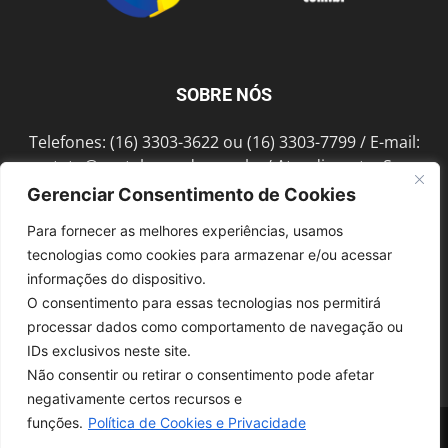
SOBRE NÓS
Telefones: (16) 3303-3622 ou (16) 3303-7799 / E-mail:
contato@portalmorada.com.br
/ Atendimento: Seg a
Sex das 8h às 18h / Endereço: Av. Bento de Abreu, 889
Gerenciar Consentimento de Cookies
Fonte Luminosa Araraquara – SP CEP 14802-396
Para fornecer as melhores experiências, usamos
tecnologias como cookies para armazenar e/ou acessar
informações do dispositivo.
SIGA-NOS
O consentimento para essas tecnologias nos permitirá
processar dados como comportamento de navegação ou
IDs exclusivos neste site.
Não consentir ou retirar o consentimento pode afetar
negativamente certos recursos e
funções.
Política de Cookies e Privacidade
© 1997-2022, GRUPO ROBERTO MONTORO É proibida a reprodução do