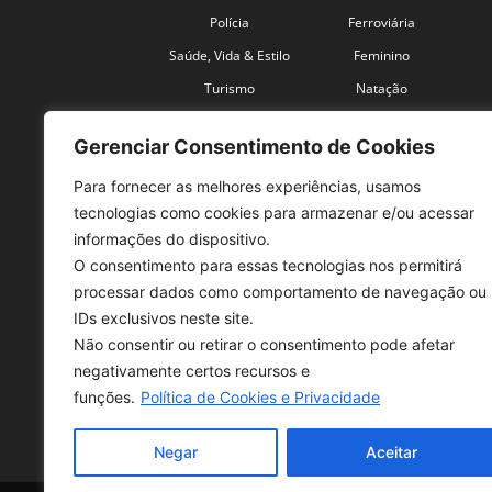
Polícia
Ferroviária
Saúde, Vida & Estilo
Feminino
Turismo
Natação
Coronavírus
Velocidade
Gerenciar Consentimento de Cookies
Para fornecer as melhores experiências, usamos
tecnologias como cookies para armazenar e/ou acessar
informações do dispositivo.
O consentimento para essas tecnologias nos permitirá
SO
processar dados como comportamento de navegação ou
IDs exclusivos neste site.
Tele
Não consentir ou retirar o consentimento pode afetar
con
negativamente certos recursos e
Sex 
funções.
Política de Cookies e Privacidade
Fon
Negar
Aceitar