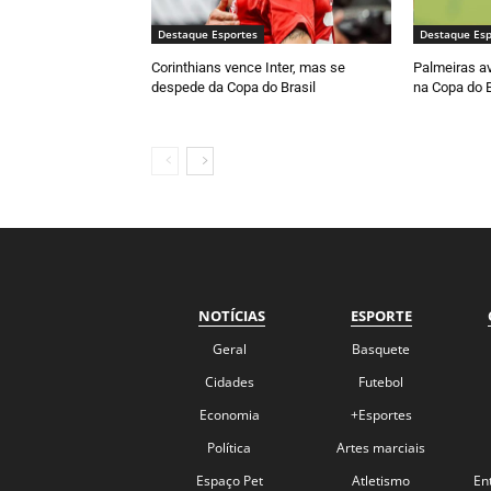
Destaque Esportes
Destaque Esp
Corinthians vence Inter, mas se
Palmeiras av
despede da Copa do Brasil
na Copa do B
NOTÍCIAS
ESPORTE
Geral
Basquete
Cidades
Futebol
Economia
+Esportes
Política
Artes marciais
Espaço Pet
Atletismo
En