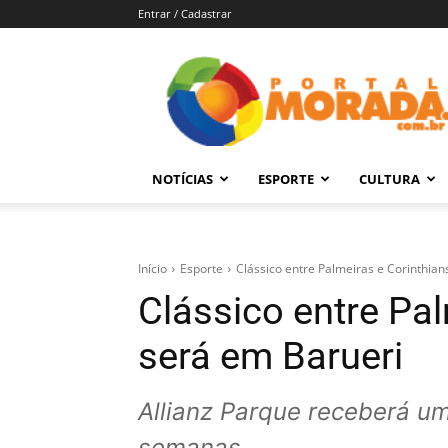
Entrar / Cadastrar
Portal
Morada
–
Notícias
de
NOTÍCIAS
ESPORTE
CULTURA
Araraquara
e
Região
Início
Esporte
Clássico entre Palmeiras e Corinthian
Clássico entre Pal
será em Barueri
Allianz Parque receberá u
semanas