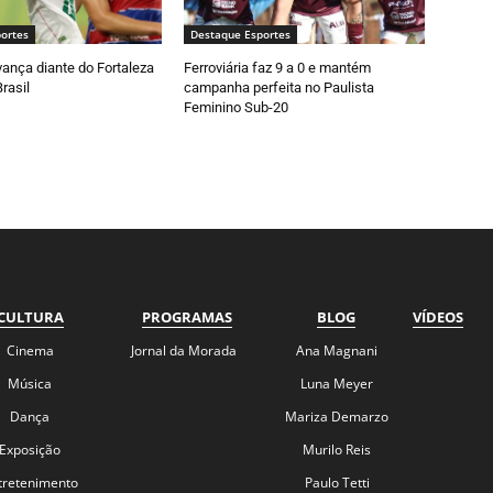
ortes
Destaque Esportes
ança diante do Fortaleza
Ferroviária faz 9 a 0 e mantém
rasil
campanha perfeita no Paulista
Feminino Sub-20
CULTURA
PROGRAMAS
BLOG
VÍDEOS
Cinema
Jornal da Morada
Ana Magnani
Música
Luna Meyer
Dança
Mariza Demarzo
Exposição
Murilo Reis
tretenimento
Paulo Tetti