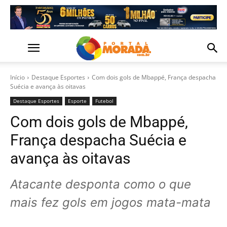
Início
Destaque Esportes
Com dois gols de Mbappé, França despacha
Suécia e avança às oitavas
Destaque Esportes
Esporte
Futebol
Com dois gols de Mbappé,
França despacha Suécia e
avança às oitavas
Atacante desponta como o que
mais fez gols em jogos mata-mata