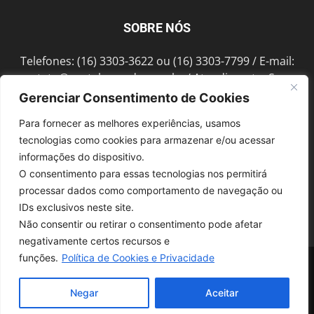
SOBRE NÓS
Telefones: (16) 3303-3622 ou (16) 3303-7799 / E-mail:
contato@portalmorada.com.br
/ Atendimento: Seg a
Sex das 8h às 18h / Endereço: Av. Bento de Abreu, 889
Gerenciar Consentimento de Cookies
Fonte Luminosa Araraquara – SP CEP 14802-396
Para fornecer as melhores experiências, usamos
tecnologias como cookies para armazenar e/ou acessar
informações do dispositivo.
SIGA-NOS
O consentimento para essas tecnologias nos permitirá
processar dados como comportamento de navegação ou
IDs exclusivos neste site.
Não consentir ou retirar o consentimento pode afetar
negativamente certos recursos e
funções.
Política de Cookies e Privacidade
© 1997-2022, GRUPO ROBERTO MONTORO É proibida a reprodução do
conteúdo em qualquer meio de comunicação, eletrônico ou impresso,
sem autorização.
Negar
Aceitar
Desenvolvido pela
SoloWeb.com.br