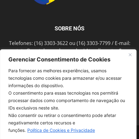
SOBRE NÓS
Telefones: (16) 3303-3622 ou (16) 3303-7799 / E-mail:
contato@portalmorada.com.br
/ Atendimento: Seg a
Sex das 8h às 18h / Endereço: Av. Bento de Abreu, 889
Gerenciar Consentimento de Cookies
Fonte Luminosa Araraquara – SP CEP 14802-396
Para fornecer as melhores experiências, usamos
tecnologias como cookies para armazenar e/ou acessar
informações do dispositivo.
SIGA-NOS
O consentimento para essas tecnologias nos permitirá
processar dados como comportamento de navegação ou
IDs exclusivos neste site.
Não consentir ou retirar o consentimento pode afetar
negativamente certos recursos e
funções.
Política de Cookies e Privacidade
© 1997-2022, GRUPO ROBERTO MONTORO É proibida a reprodução do