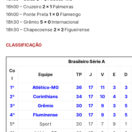
16h00 – Cruzeiro
2 x 1
Palmeiras
16h00 – Ponte Preta
1 x 0
Flamengo
18h30 – Grêmio
5 x 0
Internacional
18h30 – Chapecoense
2 x 2
Figueirense
CLASSIFICAÇÃO
Brasileiro Série A
Co
Equipe
TP
J
V
E
D
l
1º
Atlético-MG
36
17
11
3
3
2º
Corinthians
34
17
10
4
3
3º
Grêmio
30
17
9
3
5
4º
Fluminense
30
17
9
3
5
5º
Sport
30
17
7
9
1