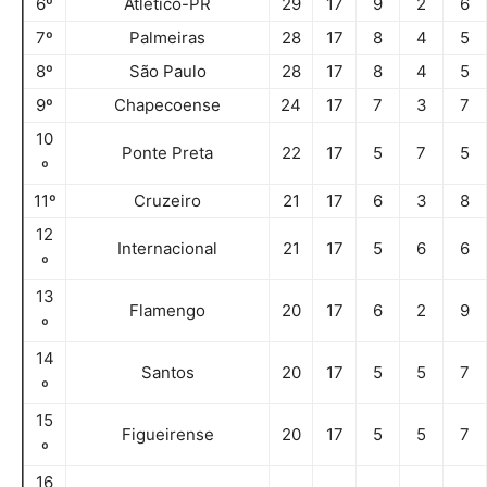
6º
Atlético-PR
29
17
9
2
6
7º
Palmeiras
28
17
8
4
5
8º
São Paulo
28
17
8
4
5
9º
Chapecoense
24
17
7
3
7
10
Ponte Preta
22
17
5
7
5
º
11º
Cruzeiro
21
17
6
3
8
12
Internacional
21
17
5
6
6
º
13
Flamengo
20
17
6
2
9
º
14
Santos
20
17
5
5
7
º
15
Figueirense
20
17
5
5
7
º
16