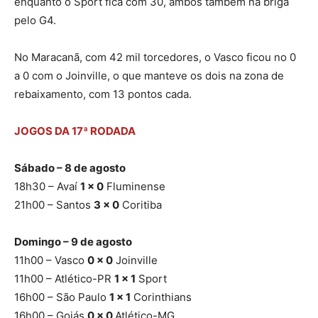
enquanto o Sport fica com 30, ambos também na briga
pelo G4.
No Maracanã, com 42 mil torcedores, o Vasco ficou no 0
a 0 com o Joinville, o que manteve os dois na zona de
rebaixamento, com 13 pontos cada.
JOGOS DA 17ª RODADA
Sábado – 8 de agosto
18h30 – Avaí
1 x 0
Fluminense
21h00 – Santos
3 x 0
Coritiba
Domingo – 9 de agosto
11h00 – Vasco
0 x 0
Joinville
11h00 – Atlético-PR
1 x 1
Sport
16h00 – São Paulo
1 x 1
Corinthians
16h00 – Goiás
0 x 0
Atlético-MG