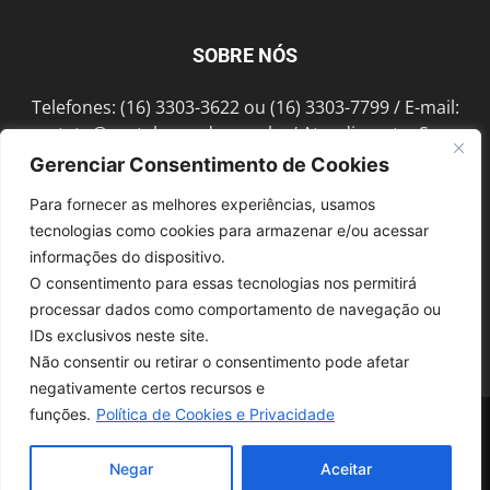
SOBRE NÓS
Telefones: (16) 3303-3622 ou (16) 3303-7799 / E-mail:
contato@portalmorada.com.br
/ Atendimento: Seg a
Sex das 8h às 18h / Endereço: Av. Bento de Abreu, 889
Gerenciar Consentimento de Cookies
Fonte Luminosa Araraquara – SP CEP 14802-396
Para fornecer as melhores experiências, usamos
tecnologias como cookies para armazenar e/ou acessar
informações do dispositivo.
SIGA-NOS
O consentimento para essas tecnologias nos permitirá
processar dados como comportamento de navegação ou
IDs exclusivos neste site.
Não consentir ou retirar o consentimento pode afetar
negativamente certos recursos e
funções.
Política de Cookies e Privacidade
© 1997-2022, GRUPO ROBERTO MONTORO É proibida a reprodução do
conteúdo em qualquer meio de comunicação, eletrônico ou impresso,
sem autorização.
Negar
Aceitar
Desenvolvido pela
SoloWeb.com.br