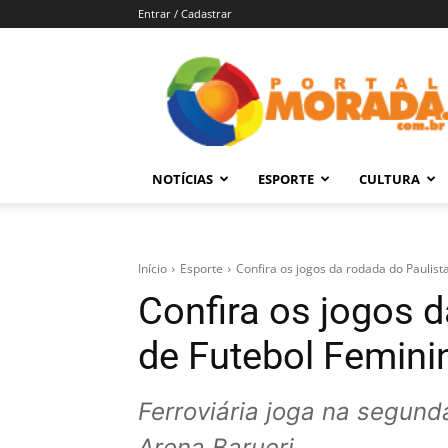
Entrar / Cadastrar
Portal
Morada
–
Notícias
de
NOTÍCIAS
ESPORTE
CULTURA
Araraquara
e
Região
Início
Esporte
Confira os jogos da rodada do Paulist
Confira os jogos d
de Futebol Femini
Ferroviária joga na segunda
Arena Barueri