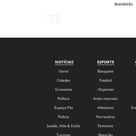
Brasileirão
NOTÍCIAS
ESPORTE
Geral
Basquete
Cidades
Futebol
Economia
+Esportes
Política
Artes marciais
Espaço Pet
Atletismo
En
Polícia
Ferroviária
Saúde, Vida & Estilo
Feminino
Turismo
Natação