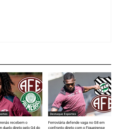
ortes
Destaque Esportes
Grenás recebem o
Ferroviária defende vaga no G8 em
 duelo direto pelo G4 do
confronto direto com o Figueirense