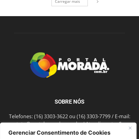
Carregar mais
SOBRE NÓS
Telefones: (16) 3303-3622 ou (16) 3303-7799 / E-mail:
contato@portalmorada.com.br
/ Atendimento: Seg a
Sex das 8h às 18h / Endereço: Av. Bento de Abreu, 889
Gerenciar Consentimento de Cookies
Fonte Luminosa Araraquara – SP CEP 14802-396