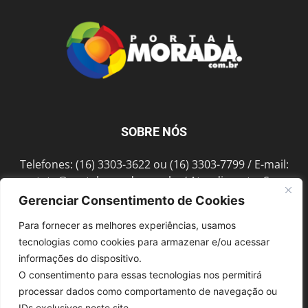
SOBRE NÓS
Telefones: (16) 3303-3622 ou (16) 3303-7799 / E-mail:
contato@portalmorada.com.br
/ Atendimento: Seg a
Sex das 8h às 18h / Endereço: Av. Bento de Abreu, 889
Gerenciar Consentimento de Cookies
Fonte Luminosa Araraquara – SP CEP 14802-396
Para fornecer as melhores experiências, usamos
tecnologias como cookies para armazenar e/ou acessar
informações do dispositivo.
SIGA-NOS
O consentimento para essas tecnologias nos permitirá
processar dados como comportamento de navegação ou
IDs exclusivos neste site.