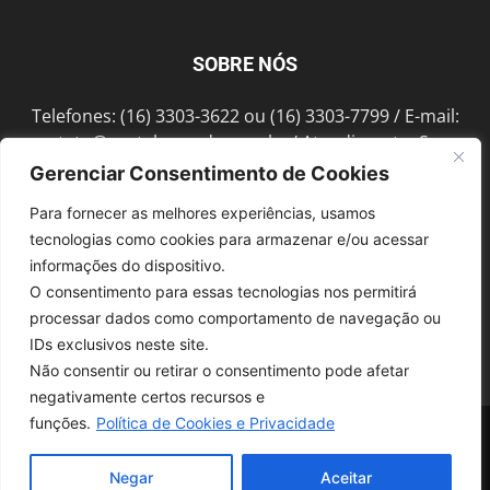
SOBRE NÓS
Telefones: (16) 3303-3622 ou (16) 3303-7799 / E-mail:
contato@portalmorada.com.br
/ Atendimento: Seg a
Sex das 8h às 18h / Endereço: Av. Bento de Abreu, 889
Gerenciar Consentimento de Cookies
Fonte Luminosa Araraquara – SP CEP 14802-396
Para fornecer as melhores experiências, usamos
tecnologias como cookies para armazenar e/ou acessar
informações do dispositivo.
SIGA-NOS
O consentimento para essas tecnologias nos permitirá
processar dados como comportamento de navegação ou
IDs exclusivos neste site.
Não consentir ou retirar o consentimento pode afetar
negativamente certos recursos e
funções.
Política de Cookies e Privacidade
© 1997-2022, GRUPO ROBERTO MONTORO É proibida a reprodução do
conteúdo em qualquer meio de comunicação, eletrônico ou impresso,
sem autorização.
Negar
Aceitar