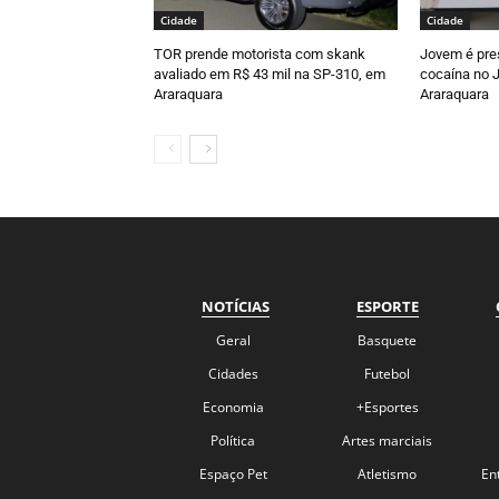
Cidade
Cidade
TOR prende motorista com skank
Jovem é pre
avaliado em R$ 43 mil na SP-310, em
cocaína no J
Araraquara
Araraquara
NOTÍCIAS
ESPORTE
Geral
Basquete
Cidades
Futebol
Economia
+Esportes
Política
Artes marciais
Espaço Pet
Atletismo
En