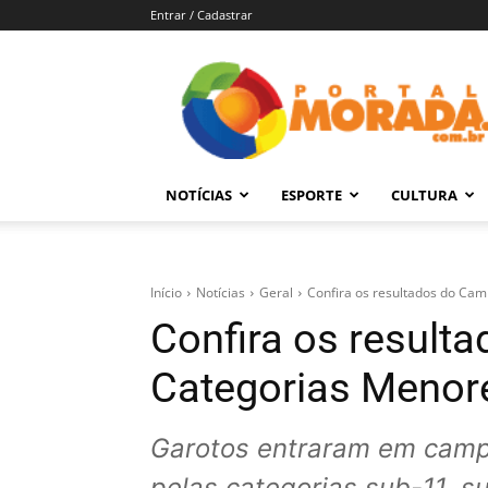
Entrar / Cadastrar
Portal
Morada
–
Notícias
de
NOTÍCIAS
ESPORTE
CULTURA
Araraquara
e
Região
Início
Notícias
Geral
Confira os resultados do Ca
Confira os resul
Categorias Menor
Garotos entraram em campo
pelas categorias sub-11, s