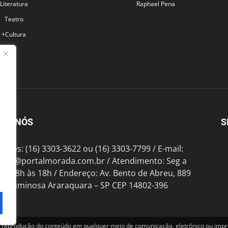
Literatura
Raphael Pena
Teatro
+Cultura
BRE NÓS
S
fones: (16) 3303-3622 ou (16) 3303-7799 / E-mail:
tato@portalmorada.com.br
/ Atendimento: Seg a
das 8h às 18h / Endereço: Av. Bento de Abreu, 889
te Luminosa Araraquara – SP CEP 14802-396
produção do conteúdo em qualquer meio de comunicação, eletrônico ou impre