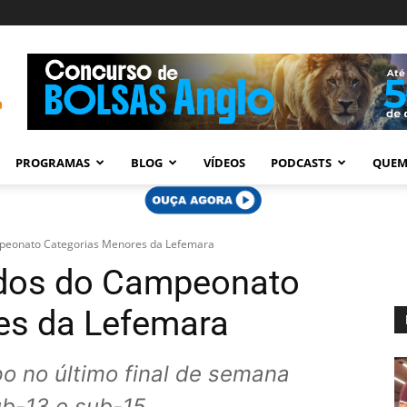
PROGRAMAS
BLOG
VÍDEOS
PODCASTS
QUEM
mpeonato Categorias Menores da Lefemara
tados do Campeonato
es da Lefemara
 no último final de semana
ub-13 e sub-15