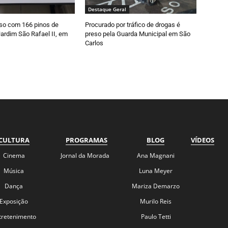
Destaque Geral
so com 166 pinos de
Procurado por tráfico de drogas é
ardim São Rafael II, em
preso pela Guarda Municipal em São
Carlos
CULTURA
PROGRAMAS
BLOG
VÍDEOS
Cinema
Jornal da Morada
Ana Magnani
Música
Luna Meyer
Dança
Mariza Demarzo
Exposição
Murilo Reis
tretenimento
Paulo Tetti