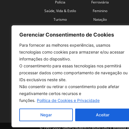
Polícia
Ferroviária
Saúde, Vida & Estilo
Feminino
Turismo
Natação
Coronavírus
Velocidade
Gerenciar Consentimento de Cookies
Para fornecer as melhores experiências, usamos
tecnologias como cookies para armazenar e/ou acessar
informações do dispositivo.
O consentimento para essas tecnologias nos permitirá
SO
processar dados como comportamento de navegação ou
IDs exclusivos neste site.
Tele
Não consentir ou retirar o consentimento pode afetar
con
negativamente certos recursos e
Sex 
funções.
Política de Cookies e Privacidade
Fon
Negar
Aceitar
© 1997-2022, GRUPO ROBERTO MONTORO É proibida a re