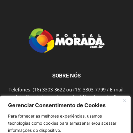
SOBRE NÓS
Telefones: (16) 3303-3622 ou (16) 3303-7799 / E-mail:
contato@portalmorada.com.br
/ Atendimento: Seg a
Sex das 8h às 18h / Endereço: Av. Bento de Abreu, 889
Gerenciar Consentimento de Cookies
Fonte Luminosa Araraquara – SP CEP 14802-396
Para fornecer as melhores experiências, usamos
tecnologias como cookies para armazenar e/ou acessar
informações do dispositivo.