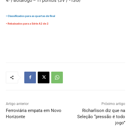
4º) Botafogo – 11 pontos (3V / -1SG)
• Classificados para as quartas de final
• Rebaixados para a Série A2 de 2
Artigo anterior
Próximo artigo
Ferroviária empata em Novo
Richarlison diz que na
Horizonte
Seleção “pressão é todo
jogo”