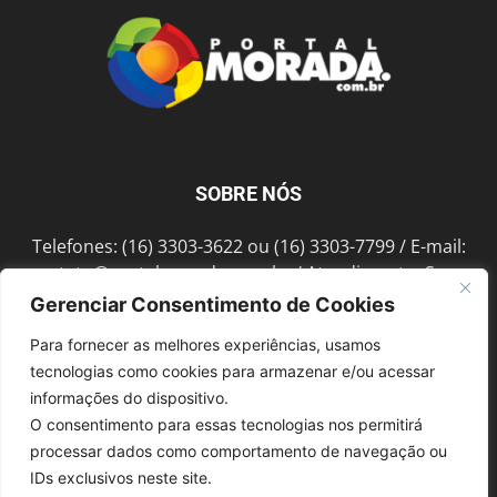
SOBRE NÓS
Telefones: (16) 3303-3622 ou (16) 3303-7799 / E-mail:
contato@portalmorada.com.br
/ Atendimento: Seg a
Sex das 8h às 18h / Endereço: Av. Bento de Abreu, 889
Gerenciar Consentimento de Cookies
Fonte Luminosa Araraquara – SP CEP 14802-396
Para fornecer as melhores experiências, usamos
tecnologias como cookies para armazenar e/ou acessar
informações do dispositivo.
SIGA-NOS
O consentimento para essas tecnologias nos permitirá
processar dados como comportamento de navegação ou
IDs exclusivos neste site.