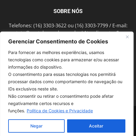
SOBRE NÓS
Telefones: (16) 3303-3622 ou (16) 3303-7799 / E-mail:
contato@portalmorada.com.br
/ Atendimento: Seg a
Sex das 8h às 18h / Endereço: Av. Bento de Abreu, 889
Gerenciar Consentimento de Cookies
Fonte Luminosa Araraquara – SP CEP 14802-396
Para fornecer as melhores experiências, usamos
tecnologias como cookies para armazenar e/ou acessar
informações do dispositivo.
SIGA-NOS
O consentimento para essas tecnologias nos permitirá
processar dados como comportamento de navegação ou
IDs exclusivos neste site.
Não consentir ou retirar o consentimento pode afetar
negativamente certos recursos e
funções.
Política de Cookies e Privacidade
© 1997-2022, GRUPO ROBERTO MONTORO É proibida a reprodução do
conteúdo em qualquer meio de comunicação, eletrônico ou impresso,
sem autorização.
Negar
Aceitar
Desenvolvido pela
SoloWeb.com.br