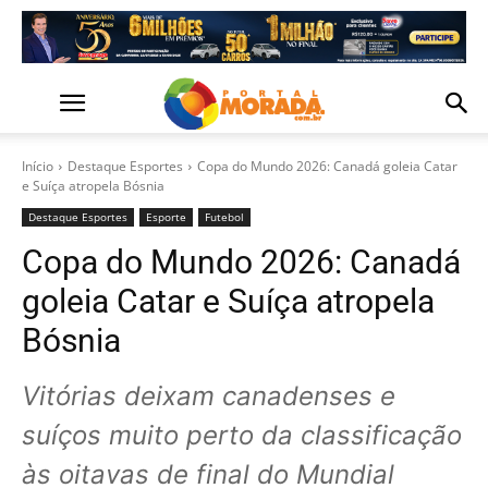
Início
Destaque Esportes
Copa do Mundo 2026: Canadá goleia Catar
e Suíça atropela Bósnia
Destaque Esportes
Esporte
Futebol
Copa do Mundo 2026: Canadá
goleia Catar e Suíça atropela
Bósnia
Vitórias deixam canadenses e
suíços muito perto da classificação
às oitavas de final do Mundial