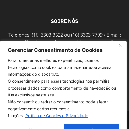
SOBRE NÓS
Telefones: (16) 3303-3622 ou (16) 3303-7799 / E-mail:
contato@portalmorada.com.br
/ Atendimento: Seg a
Sex das 8h às 18h / Endereço: Av. Bento de Abreu, 889
Gerenciar Consentimento de Cookies
Fonte Luminosa Araraquara – SP CEP 14802-396
Para fornecer as melhores experiências, usamos
tecnologias como cookies para armazenar e/ou acessar
informações do dispositivo.
SIGA-NOS
O consentimento para essas tecnologias nos permitirá
processar dados como comportamento de navegação ou
IDs exclusivos neste site.
Não consentir ou retirar o consentimento pode afetar
negativamente certos recursos e
funções.
Política de Cookies e Privacidade
© 1997-2022, GRUPO ROBERTO MONTORO É proibida a reprodução do
conteúdo em qualquer meio de comunicação, eletrônico ou impresso,