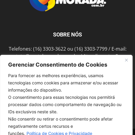
SOBRE NÓS
Telefones: (16) 3303-3622 ou (16) 3303-7799 / E-mail:
contato@portalmorada.com.br
/ Atendimento: Seg a
Sex das 8h às 18h / Endereço: Av. Bento de Abreu, 889
Gerenciar Consentimento de Cookies
Fonte Luminosa Araraquara – SP CEP 14802-396
Para fornecer as melhores experiências, usamos
tecnologias como cookies para armazenar e/ou acessar
informações do dispositivo.
SIGA-NOS
O consentimento para essas tecnologias nos permitirá
processar dados como comportamento de navegação ou
IDs exclusivos neste site.
Não consentir ou retirar o consentimento pode afetar
negativamente certos recursos e
funções.
Política de Cookies e Privacidade