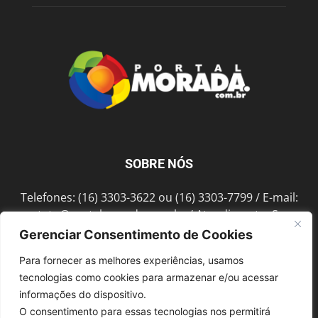
SOBRE NÓS
Telefones: (16) 3303-3622 ou (16) 3303-7799 / E-mail:
contato@portalmorada.com.br
/ Atendimento: Seg a
Sex das 8h às 18h / Endereço: Av. Bento de Abreu, 889
Gerenciar Consentimento de Cookies
Fonte Luminosa Araraquara – SP CEP 14802-396
Para fornecer as melhores experiências, usamos
tecnologias como cookies para armazenar e/ou acessar
informações do dispositivo.
SIGA-NOS
O consentimento para essas tecnologias nos permitirá