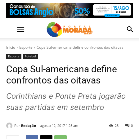
Início
Esporte
Copa Sul-americana define confrontos das oitavas
Esporte
Futebol
Copa Sul-americana define
confrontos das oitavas
Corinthians e Ponte Preta jogarão
suas partidas em setembro
Por
Redação
agosto 12, 2017 1:25 am
25
0