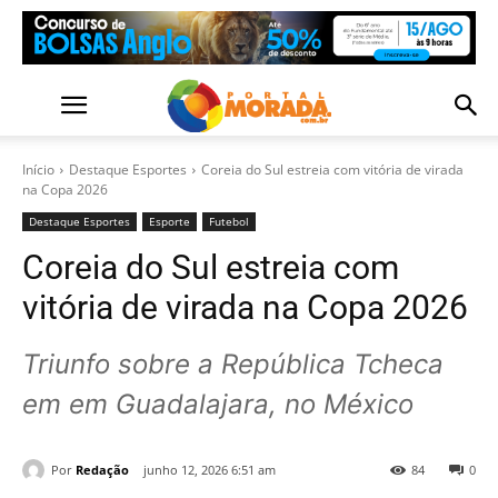
Início
Destaque Esportes
Coreia do Sul estreia com vitória de virada
na Copa 2026
Destaque Esportes
Esporte
Futebol
Coreia do Sul estreia com
vitória de virada na Copa 2026
Triunfo sobre a República Tcheca
em em Guadalajara, no México
Por
Redação
junho 12, 2026 6:51 am
84
0