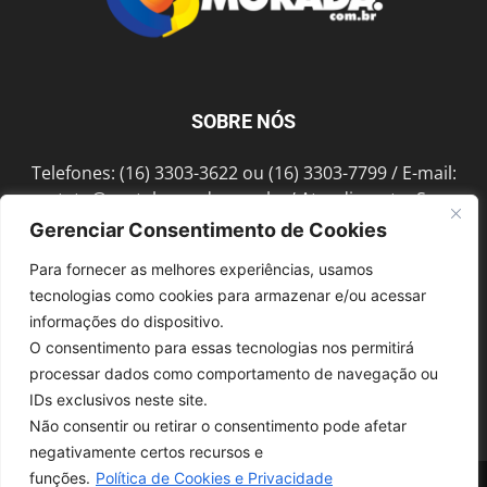
SOBRE NÓS
Telefones: (16) 3303-3622 ou (16) 3303-7799 / E-mail:
contato@portalmorada.com.br
/ Atendimento: Seg a
Sex das 8h às 18h / Endereço: Av. Bento de Abreu, 889
Gerenciar Consentimento de Cookies
Fonte Luminosa Araraquara – SP CEP 14802-396
Para fornecer as melhores experiências, usamos
tecnologias como cookies para armazenar e/ou acessar
informações do dispositivo.
SIGA-NOS
O consentimento para essas tecnologias nos permitirá
processar dados como comportamento de navegação ou
IDs exclusivos neste site.
Não consentir ou retirar o consentimento pode afetar
negativamente certos recursos e
funções.
Política de Cookies e Privacidade