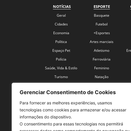
NOTÍCIAS
ESPORTE
Geral
Basquete
Cidades
Futebol
Economia
+Esportes
Política
Artes marciais
Espaço Pet
Atletismo
En
Polícia
Ferroviária
Saúde, Vida & Estilo
Feminino
Turismo
Natação
Coronavírus
Velocidade
Gerenciar Consentimento de Cookies
Para fornecer as melhores experiências, usamos
tecnologias como cookies para armazenar e/ou acessar
informações do dispositivo.
O consentimento para essas tecnologias nos permitirá
SO
processar dados como comportamento de navegação ou