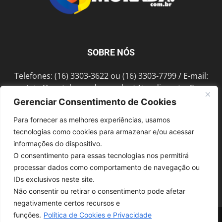
SOBRE NÓS
Telefones: (16) 3303-3622 ou (16) 3303-7799 / E-mail:
contato@portalmorada.com.br
/ Atendimento: Seg a
Sex das 8h às 18h / Endereço: Av. Bento de Abreu, 889
Gerenciar Consentimento de Cookies
Fonte Luminosa Araraquara – SP CEP 14802-396
Para fornecer as melhores experiências, usamos
tecnologias como cookies para armazenar e/ou acessar
informações do dispositivo.
SIGA-NOS
O consentimento para essas tecnologias nos permitirá
processar dados como comportamento de navegação ou
IDs exclusivos neste site.
Não consentir ou retirar o consentimento pode afetar
negativamente certos recursos e
funções.
Política de Cookies e Privacidade
© 1997-2022, GRUPO ROBERTO MONTORO É proibida a reprodução do