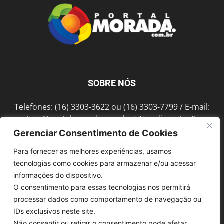
SOBRE NÓS
Telefones: (16) 3303-3622 ou (16) 3303-7799 / E-mail:
contato@portalmorada.com.br
/ Atendimento: Seg a
Sex das 8h às 18h / Endereço: Av. Bento de Abreu, 889
Gerenciar Consentimento de Cookies
Fonte Luminosa Araraquara – SP CEP 14802-396
Para fornecer as melhores experiências, usamos
tecnologias como cookies para armazenar e/ou acessar
informações do dispositivo.
SIGA-NOS
O consentimento para essas tecnologias nos permitirá
processar dados como comportamento de navegação ou
IDs exclusivos neste site.
Não consentir ou retirar o consentimento pode afetar