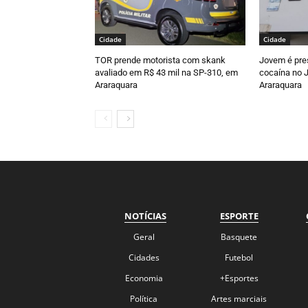
Cidade
Cidade
TOR prende motorista com skank
Jovem é pre
avaliado em R$ 43 mil na SP-310, em
cocaína no J
Araraquara
Araraquara
NOTÍCIAS
ESPORTE
Geral
Basquete
Cidades
Futebol
Economia
+Esportes
Política
Artes marciais