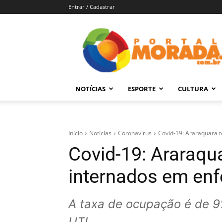
Entrar / Cadastrar
Portal
Morada
–
Notícias
de
NOTÍCIAS
ESPORTE
CULTURA
Araraquara
e
Região
Início
Notícias
Coronavírus
Covid-19: Araraquara 
Covid-19: Araraqu
internados em enf
A taxa de ocupação é de 9
UTI