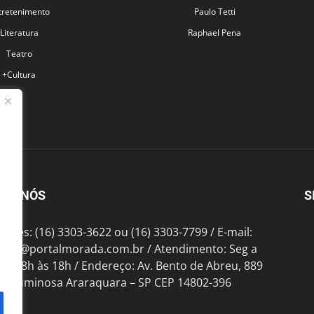
tretenimento
Paulo Tetti
Literatura
Raphael Pena
Teatro
+Cultura
BRE NÓS
S
fones: (16) 3303-3622 ou (16) 3303-7799 / E-mail:
tato@portalmorada.com.br
/ Atendimento: Seg a
das 8h às 18h / Endereço: Av. Bento de Abreu, 889
te Luminosa Araraquara – SP CEP 14802-396