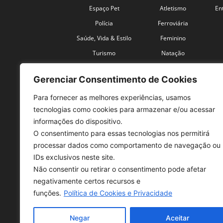
Espaço Pet
Atletismo
En
Polícia
Ferroviária
Saúde, Vida & Estilo
Feminino
Turismo
Natação
Coronavírus
Velocidade
Gerenciar Consentimento de Cookies
Para fornecer as melhores experiências, usamos
tecnologias como cookies para armazenar e/ou acessar
informações do dispositivo.
O consentimento para essas tecnologias nos permitirá
SO
processar dados como comportamento de navegação ou
IDs exclusivos neste site.
Tele
Não consentir ou retirar o consentimento pode afetar
con
negativamente certos recursos e
Sex 
funções.
Política de Cookies e Privacidade
Fon
Negar
Aceitar