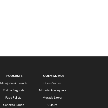
PODCASTS
QUEM SOMOS
Me ajuda aí morada
Quem Somos
Pod de Segunda
Morada Araraquara
Papo Policial
Morada Litoral
Conexão Saúde
Cultura