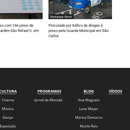
Destaque Geral
so com 166 pinos de
Procurado por tráfico de drogas é
ardim São Rafael II, em
preso pela Guarda Municipal em São
Carlos
CULTURA
PROGRAMAS
BLOG
VÍDEOS
Cinema
Jornal da Morada
Ana Magnani
Música
Luna Meyer
Dança
Mariza Demarzo
Exposição
Murilo Reis