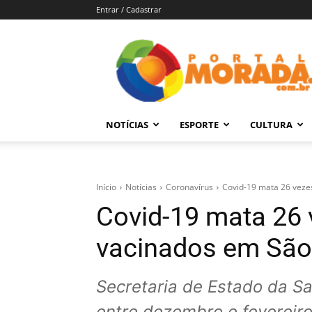
Entrar / Cadastrar
Portal
Morada
–
Notícias
de
NOTÍCIAS
ESPORTE
CULTURA
Araraquara
e
Região
Início
Notícias
Coronavírus
Covid-19 mata 26 veze
Covid-19 mata 26 
vacinados em São
Secretaria de Estado da Sa
entre dezembro e fevereir