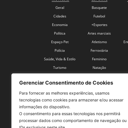
Geral
Basquete
Cidades
Futebol
Economia
+Esportes
Política
Artes marciais
Espaço Pet
Atletismo
En
Polícia
Ferroviária
Saúde, Vida & Estilo
Feminino
Turismo
Natação
Coronavírus
Velocidade
Gerenciar Consentimento de Cookies
Para fornecer as melhores experiências, usamos
tecnologias como cookies para armazenar e/ou acessar
informações do dispositivo.
O consentimento para essas tecnologias nos permitirá
SO
processar dados como comportamento de navegação ou
IDs exclusivos neste site.