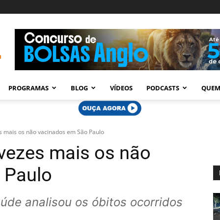
PROGRAMAS
BLOG
VÍDEOS
PODCASTS
QUEM
s mais os não vacinados em São Paulo
vezes mais os não
 Paulo
úde analisou os óbitos ocorridos
o