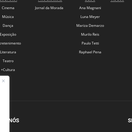
Cinema
Jornal da Morada
Ana Magnani
Música
Luna Meyer
Dança
Mariza Demarzo
Exposição
Murilo Reis
tretenimento
Paulo Tetti
Literatura
Raphael Pena
Teatro
+Cultura
BRE NÓS
S