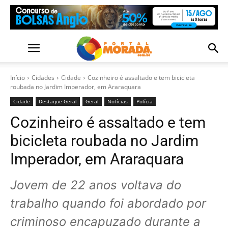
Início
Cidades
Cidade
Cozinheiro é assaltado e tem bicicleta
roubada no Jardim Imperador, em Araraquara
Cidade
Destaque Geral
Geral
Notícias
Polícia
Cozinheiro é assaltado e tem
bicicleta roubada no Jardim
Imperador, em Araraquara
Jovem de 22 anos voltava do
trabalho quando foi abordado por
criminoso encapuzado durante a