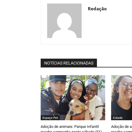
Redação
NOTÍCIAS RELACIONADAS
Espaço Pet
Cidade
Adoção de animais: Parque Infantil
Adoção de an
recebe campanha neste sábado (31)
recebe camp