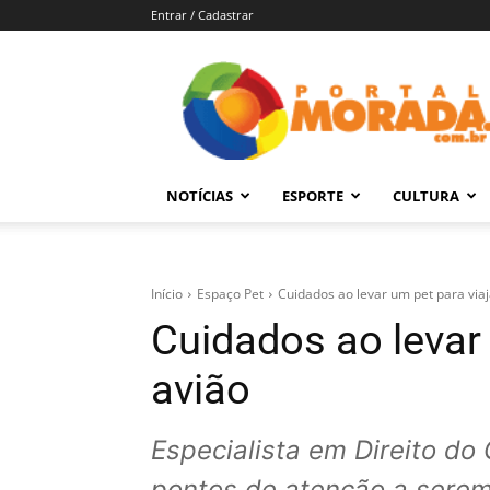
Entrar / Cadastrar
Portal
Morada
–
Notícias
de
NOTÍCIAS
ESPORTE
CULTURA
Araraquara
e
Região
Início
Espaço Pet
Cuidados ao levar um pet para viaj
Cuidados ao levar 
avião
Especialista em Direito do
pontos de atenção a serem