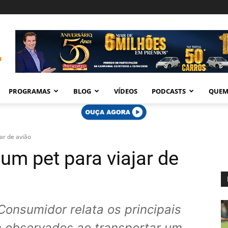
PROGRAMAS
BLOG
VÍDEOS
PODCASTS
QUEM
ar de avião
um pet para viajar de
 Consumidor relata os principais
 observados ao transportar um