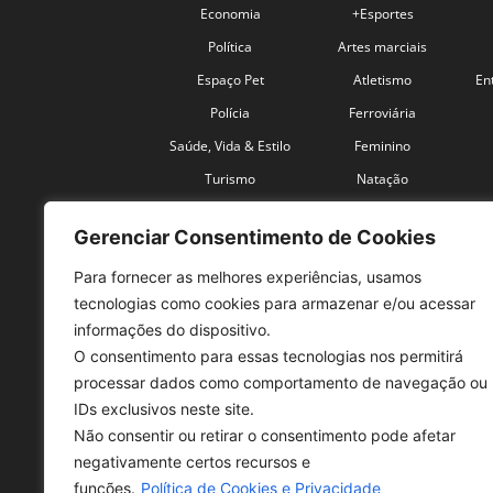
Economia
+Esportes
Política
Artes marciais
Espaço Pet
Atletismo
En
Polícia
Ferroviária
Saúde, Vida & Estilo
Feminino
Turismo
Natação
Coronavírus
Velocidade
Gerenciar Consentimento de Cookies
Para fornecer as melhores experiências, usamos
tecnologias como cookies para armazenar e/ou acessar
informações do dispositivo.
O consentimento para essas tecnologias nos permitirá
SO
processar dados como comportamento de navegação ou
IDs exclusivos neste site.
Tele
Não consentir ou retirar o consentimento pode afetar
con
negativamente certos recursos e
Sex 
funções.
Política de Cookies e Privacidade