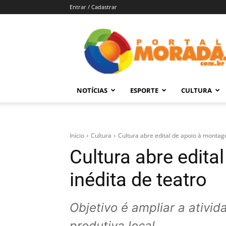
Entrar / Cadastrar
Portal
Morada
–
Notícias
de
NOTÍCIAS
ESPORTE
CULTURA
Araraquara
e
Região
Início
Cultura
Cultura abre edital de apoio à montag
Cultura abre edit
inédita de teatro
Objetivo é ampliar a ativid
produtiva local