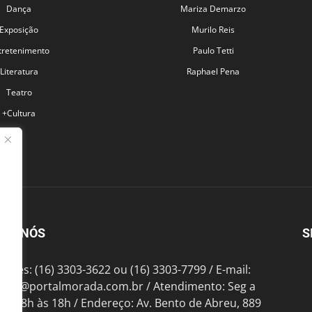
Dança
Mariza Demarzo
Exposição
Murilo Reis
tretenimento
Paulo Tetti
Literatura
Raphael Pena
Teatro
+Cultura
BRE NÓS
S
fones: (16) 3303-3622 ou (16) 3303-7799 / E-mail:
tato@portalmorada.com.br
/ Atendimento: Seg a
das 8h às 18h / Endereço: Av. Bento de Abreu, 889