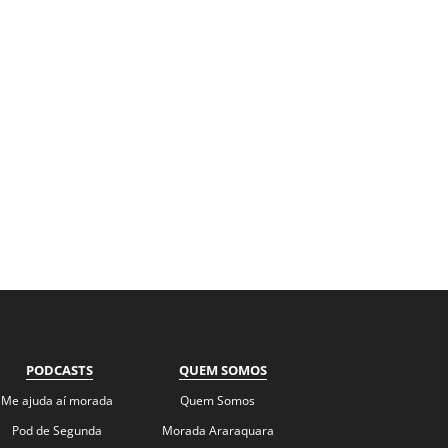
PODCASTS
QUEM SOMOS
Me ajuda aí morada
Quem Somos
Pod de Segunda
Morada Araraquara