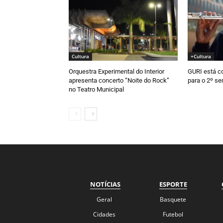
Cultura
+Cultura
Orquestra Experimental do Interior
GURI está c
apresenta concerto “Noite do Rock”
para o 2º s
no Teatro Municipal
NOTÍCIAS
ESPORTE
Geral
Basquete
Cidades
Futebol