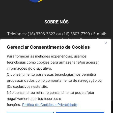
SOBRE NÓS
Telefones: (16) 3303-3622 ou (16) 3303-7799 / E-mail:
contato@portalmorada.com.br
/ Atendimento: Seg a
Sex das 8h às 18h / Endereço: Av. Bento de Abreu, 889
Gerenciar Consentimento de Cookies
Fonte Luminosa Araraquara – SP CEP 14802-396
Para fornecer as melhores experiências, usamos
tecnologias como cookies para armazenar e/ou acessar
informações do dispositivo.
SIGA-NOS
O consentimento para essas tecnologias nos permitirá
processar dados como comportamento de navegação ou
IDs exclusivos neste site.
Não consentir ou retirar o consentimento pode afetar
negativamente certos recursos e
funções.
Política de Cookies e Privacidade
© 1997-2022, GRUPO ROBERTO MONTORO É proibida a reprodução do
conteúdo em qualquer meio de comunicação, eletrônico ou impresso,