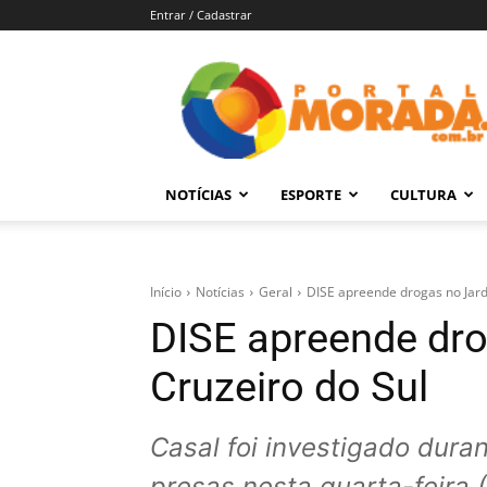
Entrar / Cadastrar
Portal
Morada
–
Notícias
de
NOTÍCIAS
ESPORTE
CULTURA
Araraquara
e
Região
Início
Notícias
Geral
DISE apreende drogas no Jard
DISE apreende dr
Cruzeiro do Sul
Casal foi investigado dura
presas nesta quarta-feira