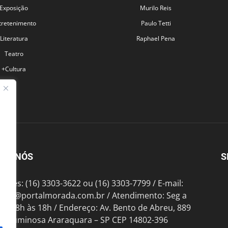
Exposição
Murilo Reis
tretenimento
Paulo Tetti
Literatura
Raphael Pena
Teatro
+Cultura
BRE NÓS
S
fones: (16) 3303-3622 ou (16) 3303-7799 / E-mail:
tato@portalmorada.com.br
/ Atendimento: Seg a
das 8h às 18h / Endereço: Av. Bento de Abreu, 889
te Luminosa Araraquara – SP CEP 14802-396