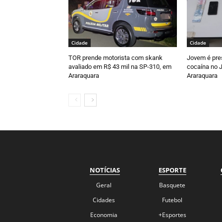
Cidade
Cidade
TOR prende motorista com skank
Jovem é pre
avaliado em R$ 43 mil na SP-310, em
cocaína no J
Araraquara
Araraquara
NOTÍCIAS
ESPORTE
Geral
Basquete
Cidades
Futebol
Economia
+Esportes