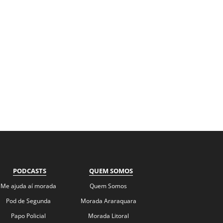
PODCASTS
QUEM SOMOS
Me ajuda aí morada
Quem Somos
Pod de Segunda
Morada Araraquara
Papo Policial
Morada Litoral