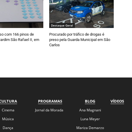
Destaque Geral
so com 166 pinos de
Procurado por tráfico de drogas é
ardim São Rafael II, em
preso pela Guarda Municipal em São
Carlos
CULTURA
PROGRAMAS
BLOG
VÍDEOS
Cinema
Jornal da Morada
Ana Magnani
Música
Luna Meyer
Dança
Mariza Demarzo