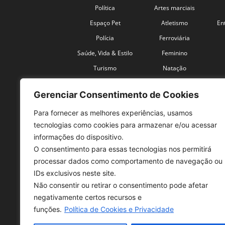
Política
Artes marciais
Espaço Pet
Atletismo
En
Polícia
Ferroviária
Saúde, Vida & Estilo
Feminino
Turismo
Natação
Coronavírus
Velocidade
Gerenciar Consentimento de Cookies
Para fornecer as melhores experiências, usamos
tecnologias como cookies para armazenar e/ou acessar
informações do dispositivo.
O consentimento para essas tecnologias nos permitirá
SO
processar dados como comportamento de navegação ou
IDs exclusivos neste site.
Tele
Não consentir ou retirar o consentimento pode afetar
con
negativamente certos recursos e
Sex 
funções.
Política de Cookies e Privacidade
Fon