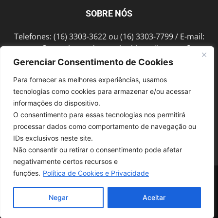
SOBRE NÓS
Telefones: (16) 3303-3622 ou (16) 3303-7799 / E-mail:
contato@portalmorada.com.br
/ Atendimento: Seg a
Sex das 8h às 18h / Endereço: Av. Bento de Abreu, 889
Gerenciar Consentimento de Cookies
Fonte Luminosa Araraquara – SP CEP 14802-396
Para fornecer as melhores experiências, usamos
tecnologias como cookies para armazenar e/ou acessar
informações do dispositivo.
SIGA-NOS
O consentimento para essas tecnologias nos permitirá
processar dados como comportamento de navegação ou
IDs exclusivos neste site.
Não consentir ou retirar o consentimento pode afetar
negativamente certos recursos e
funções.
Política de Cookies e Privacidade
© 1997-2022, GRUPO ROBERTO MONTORO É proibida a reprodução do
conteúdo em qualquer meio de comunicação, eletrônico ou impresso,
sem autorização.
Negar
Aceitar
Desenvolvido pela
SoloWeb.com.br