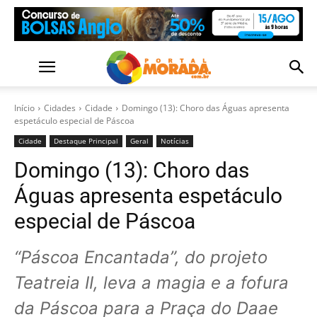
Início
Cidades
Cidade
Domingo (13): Choro das Águas apresenta
espetáculo especial de Páscoa
Cidade
Destaque Principal
Geral
Notícias
Domingo (13): Choro das
Águas apresenta espetáculo
especial de Páscoa
“Páscoa Encantada”, do projeto
Teatreia II, leva a magia e a fofura
da Páscoa para a Praça do Daae