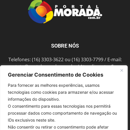
SOBRE NÓS
Telefones: (16) 3303-3622 ou (16) 3303-7799 / E-mail:
contato@portalmorada.com.br
/ Atendimento: Seg a
Sex das 8h às 18h / Endereço: Av. Bento de Abreu, 889
Gerenciar Consentimento de Cookies
Fonte Luminosa Araraquara – SP CEP 14802-396
Para fornecer as melhores experiências, usamos
tecnologias como cookies para armazenar e/ou acessar
informações do dispositivo.
SIGA-NOS
O consentimento para essas tecnologias nos permitirá
processar dados como comportamento de navegação ou
IDs exclusivos neste site.
Não consentir ou retirar o consentimento pode afetar