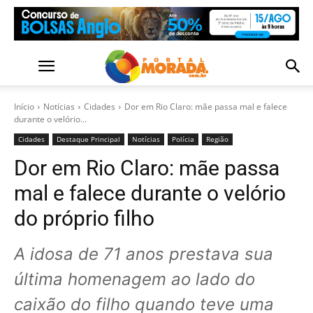
Início
Notícias
Cidades
Dor em Rio Claro: mãe passa mal e falece
durante o velório...
Cidades
Destaque Principal
Notícias
Polícia
Região
Dor em Rio Claro: mãe passa
mal e falece durante o velório
do próprio filho
A idosa de 71 anos prestava sua
última homenagem ao lado do
caixão do filho quando teve uma