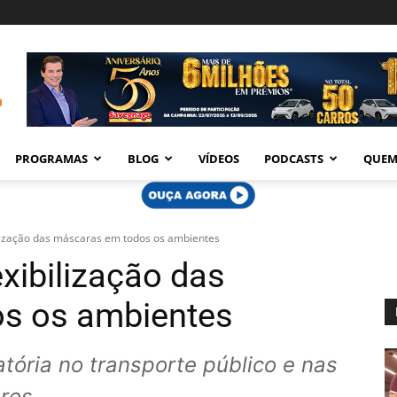
PROGRAMAS
BLOG
VÍDEOS
PODCASTS
QUEM
ilização das máscaras em todos os ambientes
exibilização das
s os ambientes
ória no transporte público e nas
res