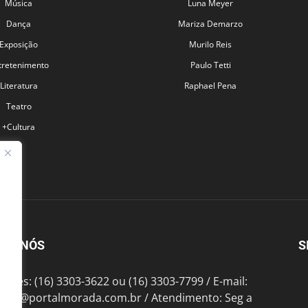
Música
Luna Meyer
Dança
Mariza Demarzo
Exposição
Murilo Reis
tretenimento
Paulo Tetti
Literatura
Raphael Pena
Teatro
+Cultura
BRE NÓS
S
fones: (16) 3303-3622 ou (16) 3303-7799 / E-mail:
tato@portalmorada.com.br
/ Atendimento: Seg a