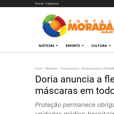
Entrar / Cadastrar
Portal
Morada
–
Notícias
de
NOTÍCIAS
ESPORTE
CULTURA
Araraquara
e
Região
Início
Notícias
Coronavírus
Doria anuncia a flexib
Doria anuncia a fl
máscaras em todo
Proteção permanece obrigat
unidades médico-hospitala