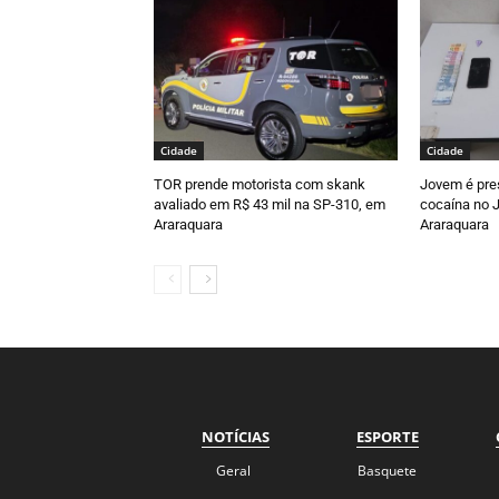
Cidade
Cidade
TOR prende motorista com skank
Jovem é pre
avaliado em R$ 43 mil na SP-310, em
cocaína no J
Araraquara
Araraquara
NOTÍCIAS
ESPORTE
Geral
Basquete