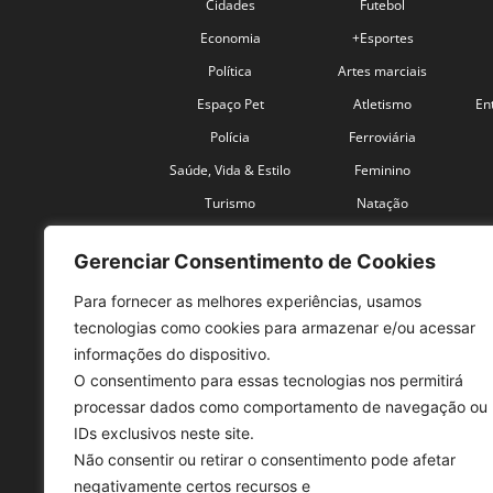
Cidades
Futebol
Economia
+Esportes
Política
Artes marciais
Espaço Pet
Atletismo
En
Polícia
Ferroviária
Saúde, Vida & Estilo
Feminino
Turismo
Natação
Coronavírus
Velocidade
Gerenciar Consentimento de Cookies
Para fornecer as melhores experiências, usamos
tecnologias como cookies para armazenar e/ou acessar
informações do dispositivo.
O consentimento para essas tecnologias nos permitirá
SO
processar dados como comportamento de navegação ou
IDs exclusivos neste site.
Tele
Não consentir ou retirar o consentimento pode afetar
con
negativamente certos recursos e