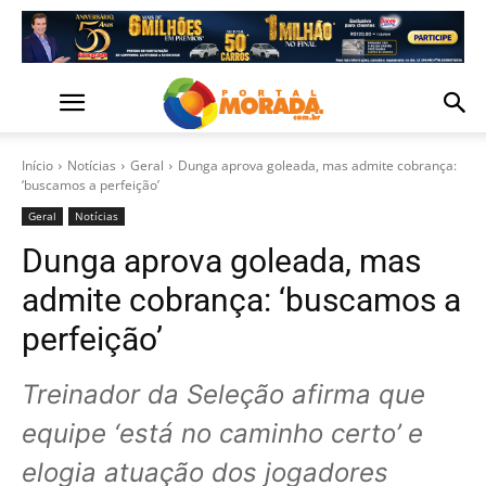
Início
Notícias
Geral
Dunga aprova goleada, mas admite cobrança:
‘buscamos a perfeição’
Geral
Notícias
Dunga aprova goleada, mas
admite cobrança: ‘buscamos a
perfeição’
Treinador da Seleção afirma que
equipe ‘está no caminho certo’ e
elogia atuação dos jogadores