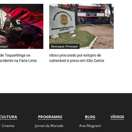
ncipal
Destaque Principal
de Taquaritinga se
Idoso procurado por estupro de
cidente na Faria Lima
vulnerável é preso em São Carlos
CULTURA
PROGRAMAS
BLOG
VÍDEOS
Cinema
Jornal da Morada
Ana Magnani