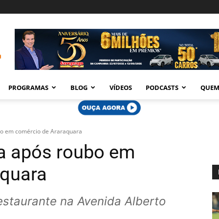
PROGRAMAS
BLOG
VÍDEOS
PODCASTS
QUEM
bo em comércio de Araraquara
da após roubo em
aquara
estaurante na Avenida Alberto