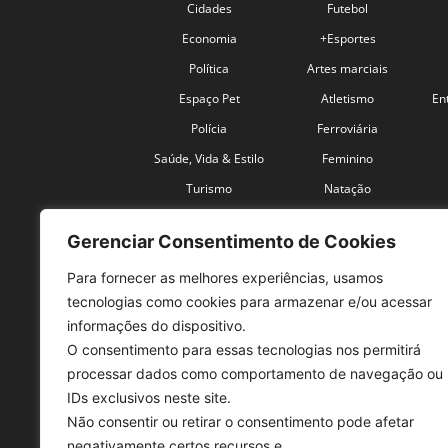
Cidades
Futebol
Economia
+Esportes
Política
Artes marciais
Espaço Pet
Atletismo
En
Polícia
Ferroviária
Saúde, Vida & Estilo
Feminino
Turismo
Natação
Coronavírus
Velocidade
Gerenciar Consentimento de Cookies
Para fornecer as melhores experiências, usamos
tecnologias como cookies para armazenar e/ou acessar
informações do dispositivo.
O consentimento para essas tecnologias nos permitirá
SO
processar dados como comportamento de navegação ou
IDs exclusivos neste site.
Tele
Não consentir ou retirar o consentimento pode afetar
con
negativamente certos recursos e