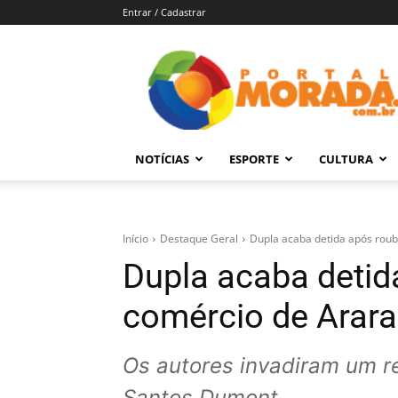
Entrar / Cadastrar
Portal
Morada
–
Notícias
de
NOTÍCIAS
ESPORTE
CULTURA
Araraquara
e
Região
Início
Destaque Geral
Dupla acaba detida após rou
Dupla acaba deti
comércio de Arar
Os autores invadiram um r
Santos Dumont