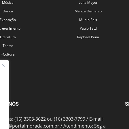
Música
Luna Meyer
Dança
Mariza Demarzo
Exposição
Murilo Reis
tretenimento
Paulo Tetti
Literatura
Raphael Pena
Teatro
+Cultura
BRE NÓS
S
fones: (16) 3303-3622 ou (16) 3303-7799 / E-mail:
tato@portalmorada.com.br
/ Atendimento: Seg a