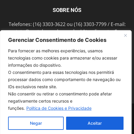
SOBRE NÓS
Telefones: (16) 3303-3622 ou (16) 3303-7799 / E-mail:
contato@portalmorada.com.br
/ Atendimento: Seg a
Sex das 8h às 18h / Endereço: Av. Bento de Abreu, 889
Gerenciar Consentimento de Cookies
Fonte Luminosa Araraquara – SP CEP 14802-396
Para fornecer as melhores experiências, usamos
tecnologias como cookies para armazenar e/ou acessar
informações do dispositivo.
SIGA-NOS
O consentimento para essas tecnologias nos permitirá
processar dados como comportamento de navegação ou
IDs exclusivos neste site.
Não consentir ou retirar o consentimento pode afetar
negativamente certos recursos e
funções.
Política de Cookies e Privacidade
© 1997-2022, GRUPO ROBERTO MONTORO É proibida a reprodução do
conteúdo em qualquer meio de comunicação, eletrônico ou impresso,
sem autorização.
Negar
Aceitar
Desenvolvido pela
SoloWeb.com.br