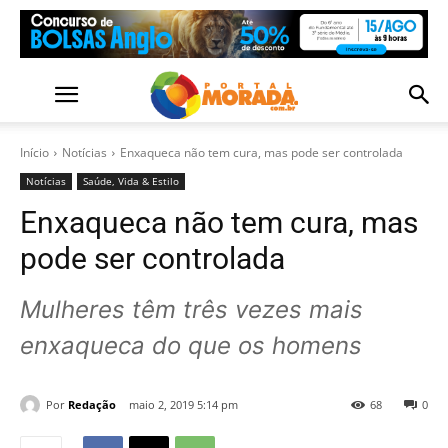
Início
Notícias
Enxaqueca não tem cura, mas pode ser controlada
Notícias
Saúde, Vida & Estilo
Enxaqueca não tem cura, mas
pode ser controlada
Mulheres têm três vezes mais
enxaqueca do que os homens
Por
Redação
maio 2, 2019 5:14 pm
68
0