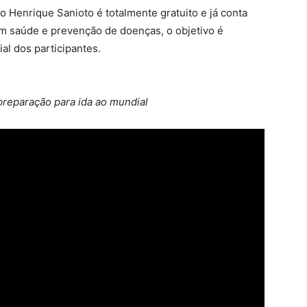
co Henrique Sanioto é totalmente gratuito e já conta
m saúde e prevenção de doenças, o objetivo é
ial dos participantes.
preparação para ida ao mundial