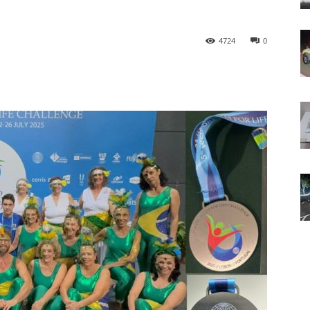
4724
0