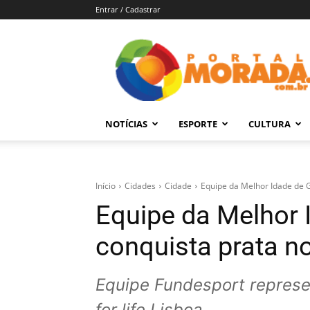
Entrar / Cadastrar
Portal
Morada
–
Notícias
de
NOTÍCIAS
ESPORTE
CULTURA
Araraquara
e
Região
Início
Cidades
Cidade
Equipe da Melhor Idade de G
Equipe da Melhor 
conquista prata n
Equipe Fundesport represe
for life Lisboa