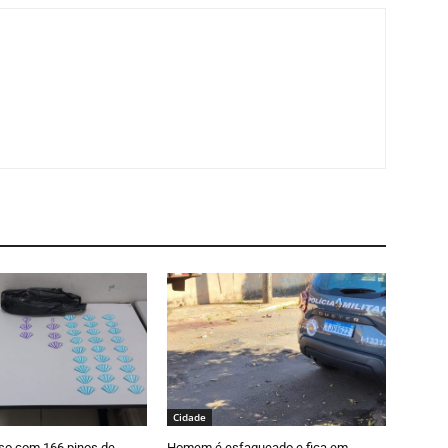
Cidade
so com 166 pinos de
Homem é esfaqueado e fica em