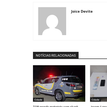
Joice Devite
NOTÍCIAS RELACIONADAS
Cidade
Cidade
TOR prende motorista com skank
Jovem é pre