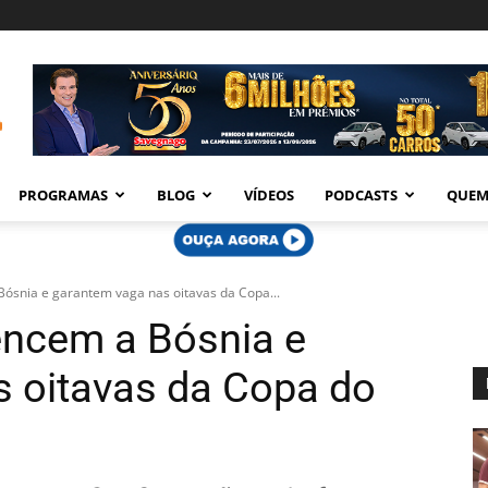
PROGRAMAS
BLOG
VÍDEOS
PODCASTS
QUEM
ósnia e garantem vaga nas oitavas da Copa...
encem a Bósnia e
 oitavas da Copa do