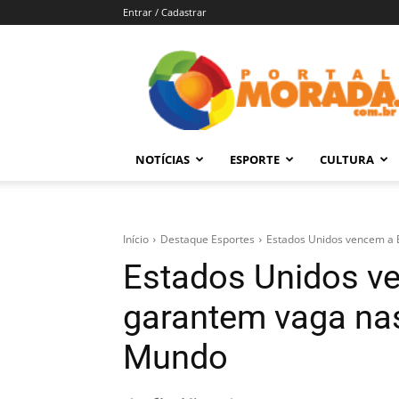
Entrar / Cadastrar
Portal
Morada
–
Notícias
de
NOTÍCIAS
ESPORTE
CULTURA
Araraquara
e
Região
Início
Destaque Esportes
Estados Unidos vencem a B
Estados Unidos v
garantem vaga nas
Mundo