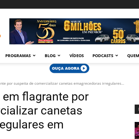
PROGRAMAS
BLOG
VÍDEOS
PODCASTS
QUEM
ante por suspeita de comercializar canetas emagrecedoras irregulares...
a em flagrante por
cializar canetas
regulares em