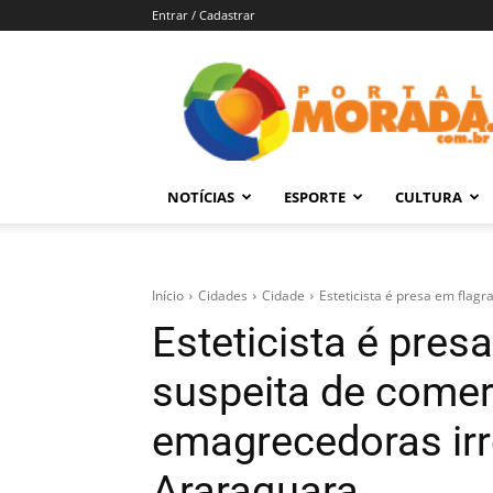
Entrar / Cadastrar
Portal
Morada
–
Notícias
de
NOTÍCIAS
ESPORTE
CULTURA
Araraquara
e
Região
Início
Cidades
Cidade
Esteticista é presa em flagr
Esteticista é pres
suspeita de comer
emagrecedoras ir
Araraquara