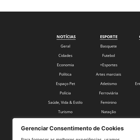
NOTÍCIAS
ESPORTE
Geral
Basquete
Cidades
Futebol
Economia
+Esportes
Política
Artes marciais
Espaço Pet
Atletismo
En
Polícia
Ferroviária
Saúde, Vida & Estilo
Feminino
Turismo
Natação
Coronavírus
Velocidade
Gerenciar Consentimento de Cookies
Para fornecer as melhores experiências, usamos