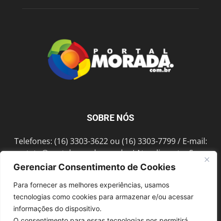
SOBRE NÓS
Telefones: (16) 3303-3622 ou (16) 3303-7799 / E-mail:
contato@portalmorada.com.br
/ Atendimento: Seg a
Sex das 8h às 18h / Endereço: Av. Bento de Abreu, 889
Gerenciar Consentimento de Cookies
Fonte Luminosa Araraquara – SP CEP 14802-396
Para fornecer as melhores experiências, usamos
tecnologias como cookies para armazenar e/ou acessar
informações do dispositivo.
SIGA-NOS
O consentimento para essas tecnologias nos permitirá