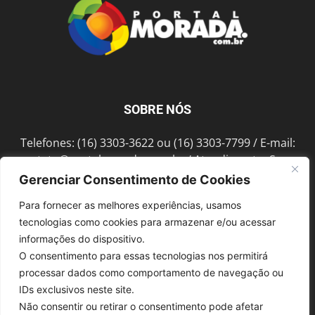
SOBRE NÓS
Telefones: (16) 3303-3622 ou (16) 3303-7799 / E-mail:
contato@portalmorada.com.br
/ Atendimento: Seg a
Sex das 8h às 18h / Endereço: Av. Bento de Abreu, 889
Gerenciar Consentimento de Cookies
Fonte Luminosa Araraquara – SP CEP 14802-396
Para fornecer as melhores experiências, usamos
tecnologias como cookies para armazenar e/ou acessar
informações do dispositivo.
SIGA-NOS
O consentimento para essas tecnologias nos permitirá
processar dados como comportamento de navegação ou
IDs exclusivos neste site.
Não consentir ou retirar o consentimento pode afetar