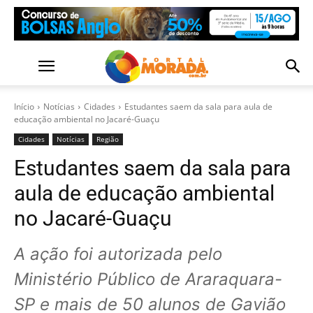
Início
Notícias
Cidades
Estudantes saem da sala para aula de
educação ambiental no Jacaré-Guaçu
Cidades
Notícias
Região
Estudantes saem da sala para
aula de educação ambiental
no Jacaré-Guaçu
A ação foi autorizada pelo
Ministério Público de Araraquara-
SP e mais de 50 alunos de Gavião