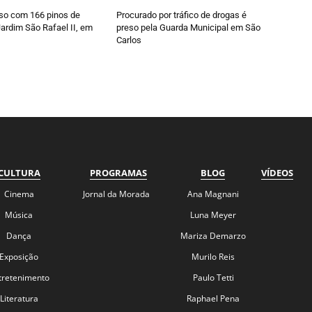
so com 166 pinos de
Procurado por tráfico de drogas é
ardim São Rafael II, em
preso pela Guarda Municipal em São
Carlos
CULTURA
PROGRAMAS
BLOG
VÍDEOS
Cinema
Jornal da Morada
Ana Magnani
Música
Luna Meyer
Dança
Mariza Demarzo
Exposição
Murilo Reis
tretenimento
Paulo Tetti
Literatura
Raphael Pena