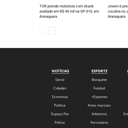
TOR prende motorista com skank
Jovem é pre
avaliado em R$ 43 mil na SP-310, em
cocaína no J
Araraquara
Araraquara
NOTÍCIAS
ESPORTE
Geral
Basquete
Cidades
Futebol
Economia
+Esportes
Política
Artes marciais
Espaço Pet
Atletismo
En
Polícia
Ferroviária