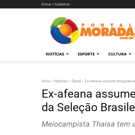
Entrar / Cadastrar
Portal
Morada
–
Notícias
de
NOTÍCIAS
ESPORTE
CULTURA
Araraquara
e
Região
Início
Notícias
Geral
Ex-afeana assume braçadeira 
Ex-afeana assume 
da Seleção Brasile
Meiocampista Thaisa tem a