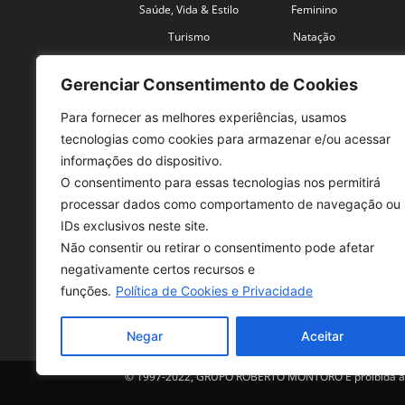
Saúde, Vida & Estilo
Feminino
Turismo
Natação
Coronavírus
Velocidade
Gerenciar Consentimento de Cookies
Para fornecer as melhores experiências, usamos
tecnologias como cookies para armazenar e/ou acessar
informações do dispositivo.
O consentimento para essas tecnologias nos permitirá
SO
processar dados como comportamento de navegação ou
IDs exclusivos neste site.
Tele
Não consentir ou retirar o consentimento pode afetar
con
negativamente certos recursos e
Sex 
funções.
Política de Cookies e Privacidade
Fon
Negar
Aceitar
© 1997-2022, GRUPO ROBERTO MONTORO É proibida a re