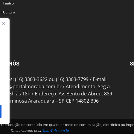
Teatro
+Cultura
BRE NÓS
S
fones: (16) 3303-3622 ou (16) 3303-7799 / E-mail:
tato@portalmorada.com.br
/ Atendimento: Seg a
das 8h às 18h / Endereço: Av. Bento de Abreu, 889
te Luminosa Araraquara – SP CEP 14802-396
produção do conteúdo em qualquer meio de comunicação, eletrônico ou impre
Desenvolvido pela
SoloWeb.com.br