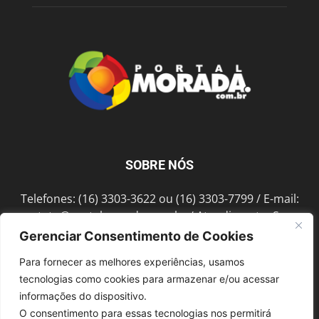
SOBRE NÓS
Telefones: (16) 3303-3622 ou (16) 3303-7799 / E-mail:
contato@portalmorada.com.br
/ Atendimento: Seg a
Sex das 8h às 18h / Endereço: Av. Bento de Abreu, 889
Gerenciar Consentimento de Cookies
Fonte Luminosa Araraquara – SP CEP 14802-396
Para fornecer as melhores experiências, usamos
tecnologias como cookies para armazenar e/ou acessar
informações do dispositivo.
SIGA-NOS
O consentimento para essas tecnologias nos permitirá