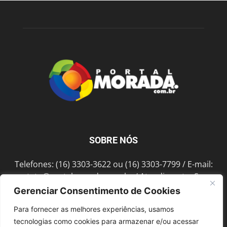
SOBRE NÓS
Telefones: (16) 3303-3622 ou (16) 3303-7799 / E-mail:
contato@portalmorada.com.br
/ Atendimento: Seg a
Sex das 8h às 18h / Endereço: Av. Bento de Abreu, 889
Gerenciar Consentimento de Cookies
Fonte Luminosa Araraquara – SP CEP 14802-396
Para fornecer as melhores experiências, usamos
tecnologias como cookies para armazenar e/ou acessar