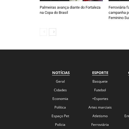
Palmeiras avança diante do Fortaleza
Ferroviária 
na Copa do Brasil
campanha pe
Feminino Su
NOTÍCIAS
ESPORTE
Geral
Basquete
Cidades
Futebol
Economia
+Esportes
Política
Artes marciais
Espaço Pet
Atletismo
En
Polícia
Ferroviária