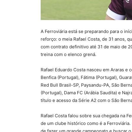
A Ferroviária está se preparando para o iní
reforço: o meia Rafael Costa, de 31 anos, qu
com contrato definitivo até 31 de maio de 2
treina com o elenco grená.
Rafael Eduardo Costa nasceu em Araras e 
Benfica (Portugal), Fátima (Portugal), Gua
Red Bull Brasil-SP, Paysandu-PA, São Berna
(Portugal), Dama FC (Arábia Saudita) e Najr
título e acesso da Série A2 com o São Bern
Rafael Costa falou sobre sua chegada na Ferr
de um clube histórico como é a Ferroviária.
de fazer um grande campeonato e buscar o 