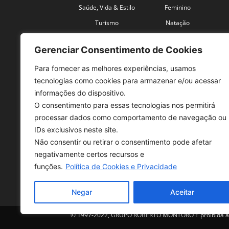
Saúde, Vida & Estilo
Feminino
Turismo
Natação
Coronavírus
Velocidade
Gerenciar Consentimento de Cookies
Para fornecer as melhores experiências, usamos
tecnologias como cookies para armazenar e/ou acessar
informações do dispositivo.
O consentimento para essas tecnologias nos permitirá
SO
processar dados como comportamento de navegação ou
IDs exclusivos neste site.
Tele
Não consentir ou retirar o consentimento pode afetar
con
negativamente certos recursos e
Sex 
funções.
Política de Cookies e Privacidade
Fon
Negar
Aceitar
© 1997-2022, GRUPO ROBERTO MONTORO É proibida a re