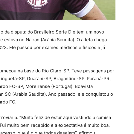
cio da disputa do Brasileiro Série D e tem um novo
e estava no Najran (Arábia Saudita). O atleta chega
023. Ele passou por exames médicos e físicos e já
começou na base do Rio Claro-SP. Teve passagens por
ratinguetá-SP, Guarani-SP, Bragantino-SP, Paraná-PR,
rdo FC-SP, Moreirense (Portugal), Boavista
an SC (Arábia Saudita). Ano passado, ele conquistou o
ardo FC.
oviárIa. “Muito feliz de estar aqui vestindo a camisa
 Fui muito bem recebido e a expectativa é muito boa,
acesso, que é o que todos desejam”, afirmou.