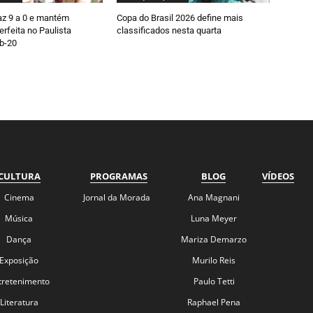
faz 9 a 0 e mantém
Copa do Brasil 2026 define mais
rfeita no Paulista
classificados nesta quarta
b-20
CULTURA
PROGRAMAS
BLOG
VÍDEOS
Cinema
Jornal da Morada
Ana Magnani
Música
Luna Meyer
Dança
Mariza Demarzo
Exposição
Murilo Reis
tretenimento
Paulo Tetti
Literatura
Raphael Pena