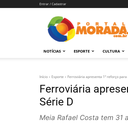
Entrar / Cadastrar
Portal
Morada
–
Notícias
de
NOTÍCIAS
ESPORTE
CULTURA
Araraquara
e
Região
Início
Esporte
Ferroviária apresenta 1º reforço para 
Ferroviária aprese
Série D
Meia Rafael Costa tem 31 a