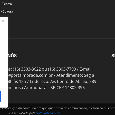
Teatro
+Cultura
BRE NÓS
S
fones: (16) 3303-3622 ou (16) 3303-7799 / E-mail:
tato@portalmorada.com.br
/ Atendimento: Seg a
das 8h às 18h / Endereço: Av. Bento de Abreu, 889
te Luminosa Araraquara – SP CEP 14802-396
produção do conteúdo em qualquer meio de comunicação, eletrônico ou impre
Desenvolvido pela
SoloWeb.com.br